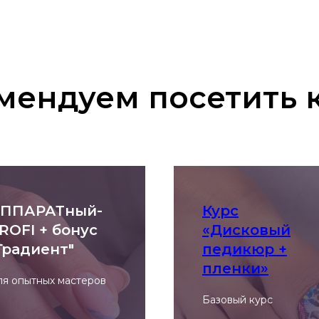
мендуем посетить 
ППАРАТный-
Курс
ROFI + бонус
«Дисковый
Градиент"
педикюр +
пленки»
ля опытных мастеров
Базовый курс