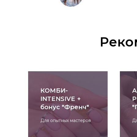
Реко
КОМБИ-
А
INTENSIVE +
P
бонус "Френч"
"
Для опытных мастеров
Д