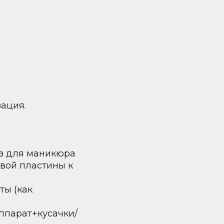
ация.
ез для маникюра
евой пластины к
ты (как
ппарат+кусачки/