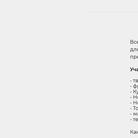
Вс
дл
пр
Уч
- 
- 
- 
- 
- 
- Т
- 
- т
Ка