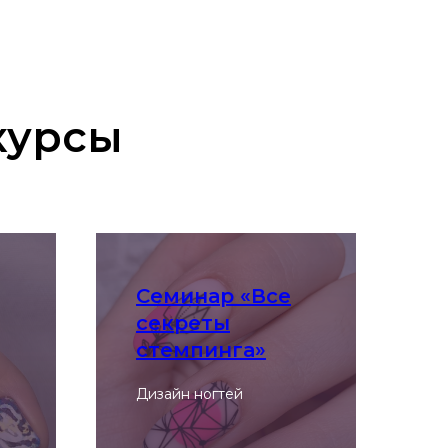
курсы
Семинар «Все
секреты
стемпинга»
Дизайн ногтей