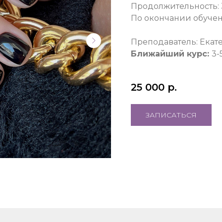
Продолжительность: 3 
По окончании обучен
Преподаватель: Екат
Ближайший курс:
3-
⠀⠀⠀⠀⠀⠀⠀⠀⠀⠀⠀⠀⠀⠀⠀
25 000
р.
ЗАПИСАТЬСЯ