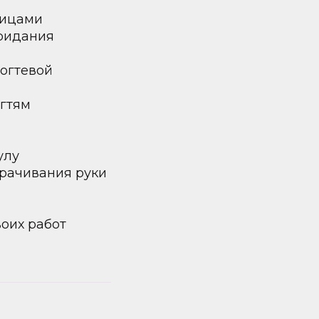
ницами
придания
огтевой
огтям
улу
орачивания руки
воих работ